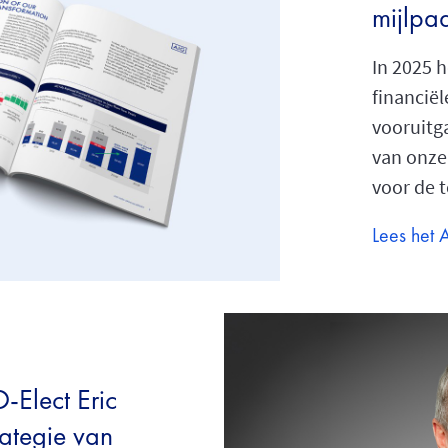
mijlpa
In 2025 
financiël
vooruitg
van onze
voor de 
Lees het 
-Elect Eric
rategie van