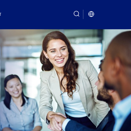
T
search