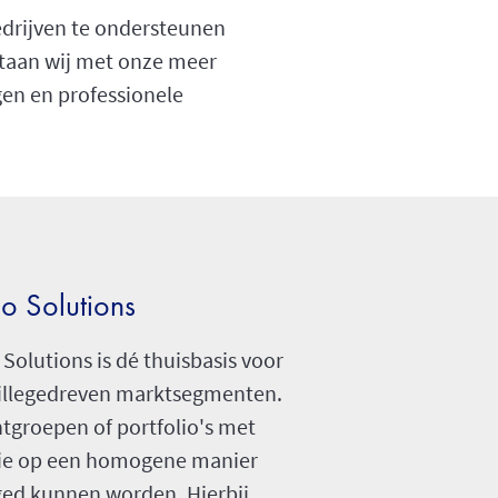
edrijven te ondersteunen
 staan wij met onze meer
en en professionele
io Solutions
 Solutions is dé thuisbasis voor
illegedreven marktsegmenten.
ntgroepen of portfolio's met
 die op een homogene manier
d kunnen worden. Hierbij