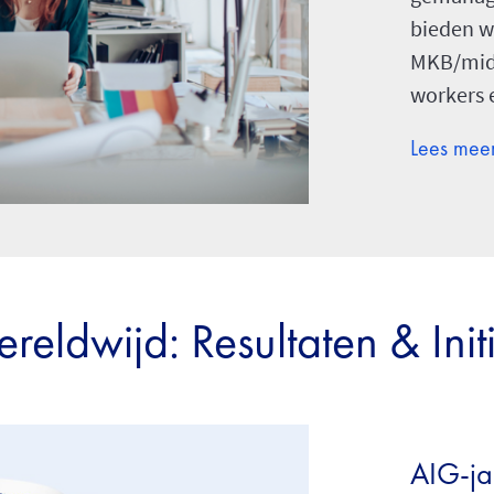
bieden w
MKB/mid
workers 
Lees mee
eldwijd: Resultaten & Init
AIG-ja