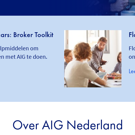
rs: Broker Toolkit
F
ulpmiddelen om
Fl
en met AIG te doen.
on
Le
Over AIG Nederland