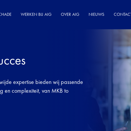
CHADE
WERKEN BIJ AIG
OVER AIG
NIEUWS
CONTAC
ucces
dwijde expertise bieden wij passende
g en complexiteit, van MKB to